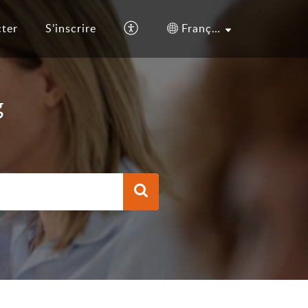
cter
S’inscrire
Français (France)
g