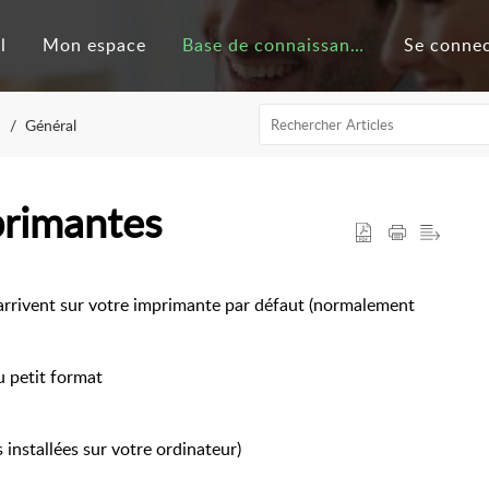
l
Mon espace
Base de connaissances
Se conne
Général
primantes
rrivent sur votre imprimante par défaut (normalement
u petit format
 installées sur votre ordinateur)