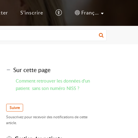
cter
S’inscrire
Français (France)
Sur cette page
Comment retrouver les données d'un
patient sans son numéro NISS ?
Suivre
Souscrivez pour recevoir des notifications de cette
article.