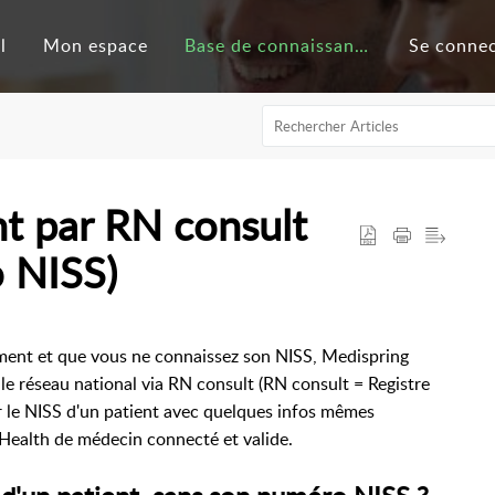
l
Mon espace
Base de connaissances
Se conne
nt par RN consult
o NISS)
ment et que vous ne connaissez son NISS, Medispring
 le réseau national via RN consult (
RN consult = Registre
r le NISS d'un patient avec quelques infos mêmes
 eHealth de médecin connecté et valide.